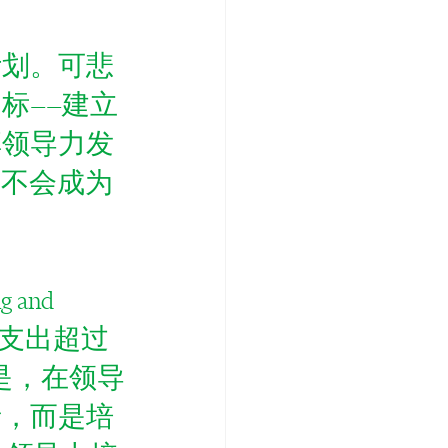
计划。可悲
标——建立
享领导力发
们不会成为
and 
的支出超过
题是，在领导
者，而是培