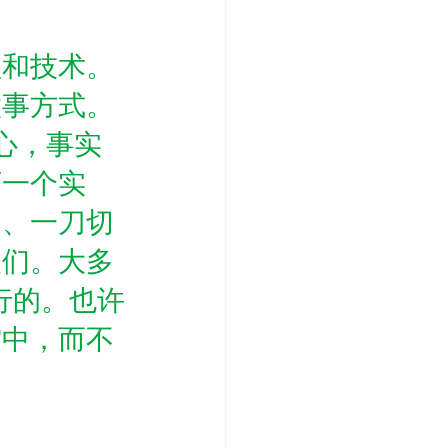
程和技术。
做事方式。
心，事实
下一个实
的、一刀切
人们。大多
行的。也许
空中，而不