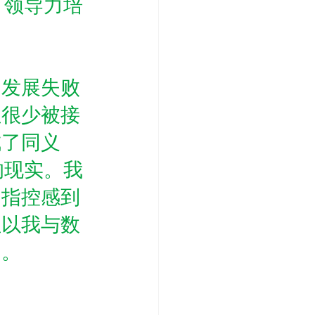
。领导力培
力发展失败
但很少被接
成了同义
的现实。我
的指控感到
但以我与数
的。